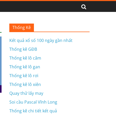
Thống Kê
Kết quả xổ số 100 ngày gần nhất
Thống kê GĐB
Thống kê lô câm
Thống kê lô gan
Thống kê lô rơi
Thống kê lô xiên
Quay thử lấy may
Soi cầu Pascal Vĩnh Long
Thống kê chi tiết kết quả