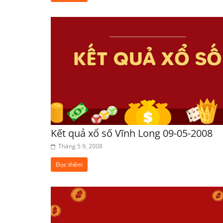
Kết quả xổ số Vĩnh Long 09-05-2008
Tháng 5 9, 2008
Đọc thêm