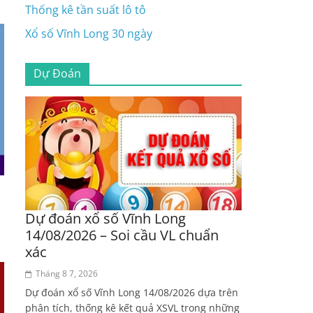
Thống kê tần suất lô tô
Xổ số Vĩnh Long 30 ngày
Dự Đoán
Dự đoán xổ số Vĩnh Long
14/08/2026 – Soi cầu VL chuẩn
xác
Tháng 8 7, 2026
Dự đoán xổ số Vĩnh Long 14/08/2026 dựa trên
phân tích, thống kê kết quả XSVL trong những