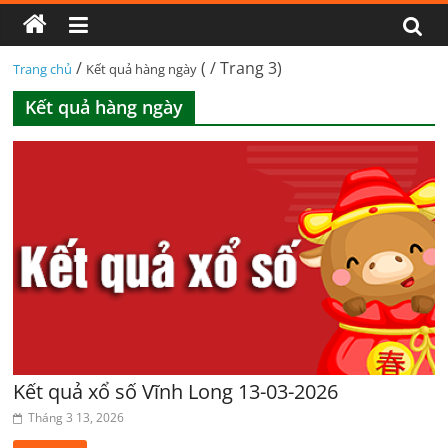
/
( / Trang 3)
Trang chủ
Kết quả hàng ngày
Kết quả hàng ngày
Kết quả xổ số Vĩnh Long 13-03-2026
Tháng 3 13, 2026