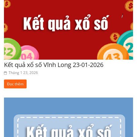
Kết quả xổ số Vĩnh Long 23-01-2026
Tháng 1 23, 2026
Đọc thêm