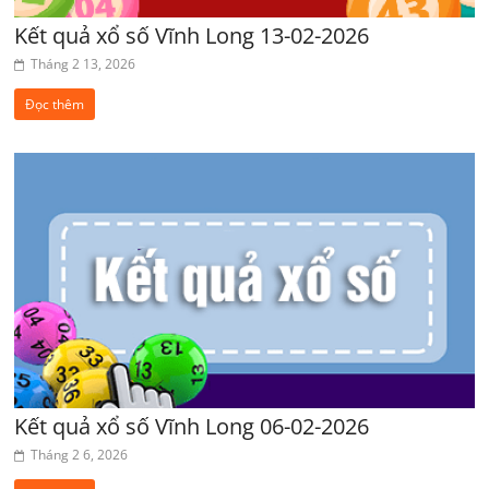
Kết quả xổ số Vĩnh Long 13-02-2026
Tháng 2 13, 2026
Đọc thêm
Kết quả xổ số Vĩnh Long 06-02-2026
Tháng 2 6, 2026