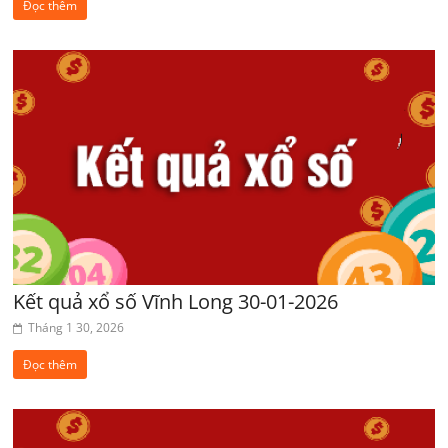
Đọc thêm
Kết quả xổ số Vĩnh Long 30-01-2026
Tháng 1 30, 2026
Đọc thêm