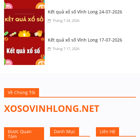
Kết quả xổ số Vĩnh Long 24-07-2026
Tháng 7 24, 2026
Kết quả xổ số Vĩnh Long 17-07-2026
Tháng 7 17, 2026
Về Chúng Tôi
XOSOVINHLONG.NET
Được Quan
Danh Mục
Liên Hệ
Tâm