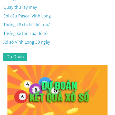
Quay thử lấy may
Soi cầu Pascal Vĩnh Long
Thống kê chi tiết kết quả
Thống kê tần suất lô tô
Xổ số Vĩnh Long 30 ngày
Dự Đoán