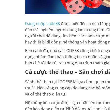
Đăng nhập Lode88
được biết đến là nền tảng 
đến trải nghiệm người dùng làm trung tâm. Gi
người chơi dễ dàng tìm kiếm các sảnh cược mo
hay thiết bị di động, hệ thống vẫn hoạt động
Bên cạnh đó, nhà cái LODE88 cũng chú trọng 
dụng nhằm đảm bảo thông tin cá nhân và giao 
hạn chế tối đa rủi ro trong quá trình tham gia
Cá cược thể thao – Sân chơi 
Sảnh thể thao tại LODE88 là lựa chọn quen thu
thuật. Nền tảng cung cấp đa dạng các bộ môn 
và cả thể thao điện tử.
Hệ thống kèo cược được cập nhật liên tục the
đến kèo đang diễn ra. Nhờ đó, người chơi có t