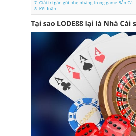
7.
Giải trí gần gũi nhẹ nhàng trong game Bắn Cá
8.
Kết luận
Tại sao LODE88 lại là Nhà Cái 