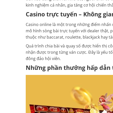
kinh nghiệm cá nhân, gia tăng cơ hội chiến th
Casino trực tuyến – Không gia
Casino online là một trong những điểm nhấn n
mô hình sòng bài trực tuyến với dealer thật, p
thuộc như baccarat, roulette, blackjack hay tà
Quá trình chia bài và quay số được hiển thị c
nhận được trong từng ván cược. Đây là yếu t
đông đảo hội viên.
Những phần thưởng hấp dẫn 