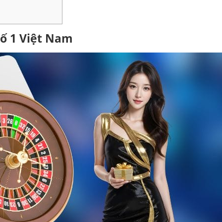
số 1 Việt Nam