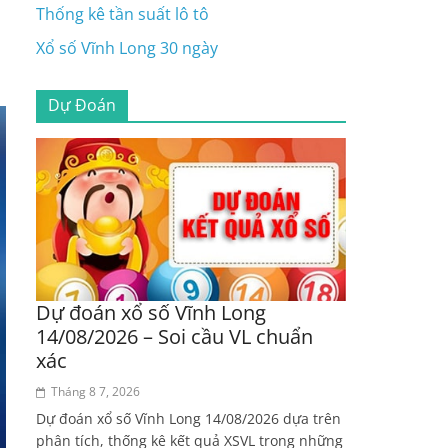
Thống kê tần suất lô tô
Xổ số Vĩnh Long 30 ngày
Dự Đoán
Dự đoán xổ số Vĩnh Long
14/08/2026 – Soi cầu VL chuẩn
xác
Tháng 8 7, 2026
Dự đoán xổ số Vĩnh Long 14/08/2026 dựa trên
phân tích, thống kê kết quả XSVL trong những