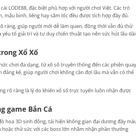
cái LODE88, đặc biệt phù hợp với người chơi Việt. Các trò
, mậu binh, liêng hay sâm lốc đều được tích hợp đầy đủ.
õ ràng, giúp người mới dễ làm quen, đồng thời vẫn đủ thử
yếu tố giải trí và tư duy chiến thuật tạo nên sức hút lâu dài
trong Xổ Xố
hức chơi đa dạng, từ xổ số truyền thống đến các phiên qua
n đáng kể, giúp người chơi không cần đợi lâu mà vẫn có thể
ởng rõ ràng là lý do khiến xổ số trực tuyến luôn nhận được
ong game Bắn Cá
đồ họa 3D sinh động, tái hiện không gian đại dương đầy mà
ểm hoặc thử sức với các boss lớn nhằm nhận phần thưởng