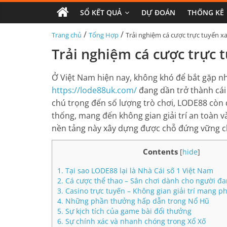
SỔ KẾT QUẢ
DỰ ĐOÁN
THỐNG KÊ
/
/
Trang chủ
Tổng Hợp
Trải nghiệm cá cược trực tuyến x
Trải nghiệm cá cược trực 
Ở Việt Nam hiện nay, không khó để bắt gặp nhữ
https://lode88uk.com/
đang dần trở thành cái
chú trọng đến số lượng trò chơi, LODE88 còn 
thống, mang đến không gian giải trí an toàn v
nền tảng này xây dựng được chỗ đứng vững c
Contents
[
hide
]
1.
Tại sao LODE88 lại là Nhà Cái số 1 Việt Nam
2.
Cá cược thể thao – Sân chơi dành cho người đ
3.
Casino trực tuyến – Không gian giải trí mang p
4.
Những phần thưởng hấp dẫn trong Nổ Hũ
5.
Sự kịch tích của game bài đổi thưởng
6.
Sự chính xác và nhanh chóng trong Xổ Xố