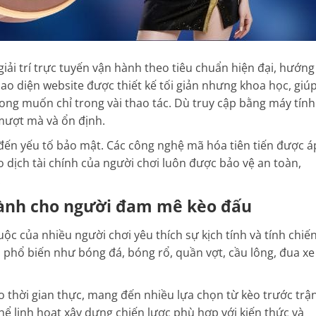
giải trí trực tuyến vận hành theo tiêu chuẩn hiện đại, hướng
ao diện website được thiết kế tối giản nhưng khoa học, giú
ng muốn chỉ trong vài thao tác. Dù truy cập bằng máy tính
 mượt mà và ổn định.
đến yếu tố bảo mật. Các công nghệ mã hóa tiên tiến được á
dịch tài chính của người chơi luôn được bảo vệ an toàn,
.
dành cho người đam mê kèo đấu
ộc của nhiều người chơi yêu thích sự kịch tính và tính chiế
phổ biến như bóng đá, bóng rổ, quần vợt, cầu lông, đua xe
o thời gian thực, mang đến nhiều lựa chọn từ kèo trước trậ
hể linh hoạt xây dựng chiến lược phù hợp với kiến thức và