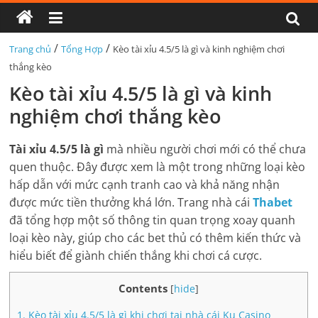
/
/
Trang chủ
Tổng Hợp
Kèo tài xỉu 4.5/5 là gì và kinh nghiệm chơi
thắng kèo
Kèo tài xỉu 4.5/5 là gì và kinh
nghiệm chơi thắng kèo
Tài xỉu 4.5/5 là gì
mà nhiều người chơi mới có thể chưa
quen thuộc. Đây được xem là một trong những loại kèo
hấp dẫn với mức cạnh tranh cao và khả năng nhận
được mức tiền thưởng khá lớn. Trang nhà cái
Thabet
đã tổng hợp một số thông tin quan trọng xoay quanh
loại kèo này, giúp cho các bet thủ có thêm kiến thức và
hiểu biết để giành chiến thắng khi chơi cá cược.
Contents
[
hide
]
1.
Kèo tài xỉu 4.5/5 là gì khi chơi tại nhà cái Ku Casino