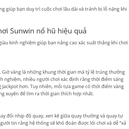
ng giúp bạn duy trì cuộc chơi lâu dài và tránh bị lỗ nặng khi
chơi Sunwin nổ hũ hiệu quả
giàu kinh nghiệm giúp bạn nâng cao xác suất thắng khi chơi
. Giờ vàng là những khung thời gian mà tỷ lệ trúng thưởng
h nghiệm, nhiều người chơi xác định rằng thời điểm sáng
 Jackpot hơn. Tuy nhiên, mỗi tựa game có thời điểm vàng
g xuyên để tìm ra thời gian thích hợp nhất.
ay đổi nhịp độ quay, xen kẽ giữa quay thường và quay tự
ười tin rằng hệ thống sẽ khó đoán được lối chơi và dễ “xả