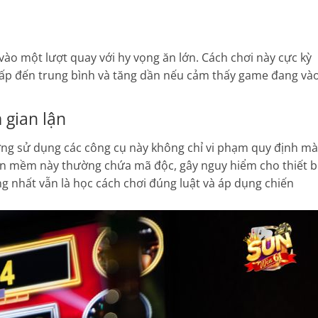
vào một lượt quay với hy vọng ăn lớn. Cách chơi này cực kỳ
thấp đến trung bình và tăng dần nếu cảm thấy game đang và
gian lận
ng sử dụng các công cụ này không chỉ vi phạm quy định mà
hần mềm này thường chứa mã độc, gây nguy hiểm cho thiết b
g nhất vẫn là học cách chơi đúng luật và áp dụng chiến