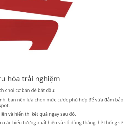
ưu hóa trải nghiệm
ch chơi cơ bản để bắt đầu:
hính, bạn nên lựa chọn mức cược phù hợp để vừa đảm bảo
kpot.
ên và hiển thị kết quả ngay sau đó.
n các biểu tượng xuất hiện và số dòng thắng, hệ thống sẽ