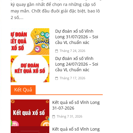
kỳ quay gần nhất để chọn ra những cặp số
may mắn. Chốt đầu đuôi giải đặc biệt, bao lô
2 số,...
Dự đoán xổ số Vĩnh
Long 31/07/2026 – Soi
cầu VL chuẩn xác
Tháng 7 24, 2026
Dự đoán xổ số Vĩnh
Long 24/07/2026 – Soi
cầu VL chuẩn xác
Tháng 7 17, 2026
Kết Quả
Kết quả xổ số Vĩnh Long
31-07-2026
Tháng 7 31, 2026
Kết quả xổ số Vĩnh Long