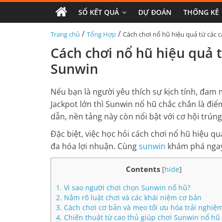
SỔ KẾT QUẢ
DỰ ĐOÁN
THỐNG KÊ
/
/
Trang chủ
Tổng Hợp
Cách chơi nổ hũ hiệu quả từ các 
Cách chơi nổ hũ hiệu quả 
Sunwin
Nếu bạn là người yêu thích sự kịch tính, đa
Jackpot lớn thì Sunwin nổ hũ chắc chắn là điể
dẫn, nền tảng này còn nổi bật với cơ hội trúng
Đặc biệt, việc học hỏi cách chơi nổ hũ hiệu qu
đa hóa lợi nhuận. Cùng
sunwin
khám phá ngay 
Contents
[
hide
]
1.
Vì sao người chơi chọn Sunwin nổ hũ?
2.
Nắm rõ luật chơi và các khái niệm cơ bản
3.
Cách chơi cơ bản và mẹo tối ưu hóa trải nghiệ
4.
Chiến thuật từ cao thủ giúp chơi Sunwin nổ hũ