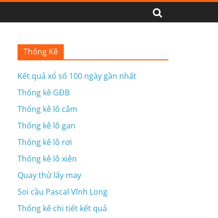
Thống Kê
Kết quả xổ số 100 ngày gần nhất
Thống kê GĐB
Thống kê lô câm
Thống kê lô gan
Thống kê lô rơi
Thống kê lô xiên
Quay thử lấy may
Soi cầu Pascal Vĩnh Long
Thống kê chi tiết kết quả