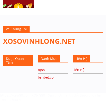
Về Chúng Tôi
XOSOVINHLONG.NET
Được Quan
Danh Mục
Liên Hệ
Tâm
BJ88
Liên Hệ
bshbet.com
https://kong88.com
KONG88 - Sân chơi giải trí đổi thưởng uy tín
Top 1 Châu Á