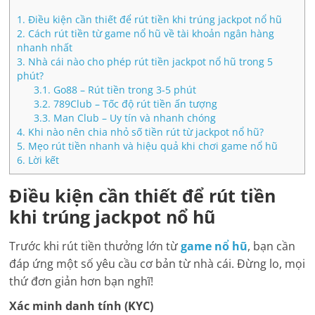
1.
Điều kiện cần thiết để rút tiền khi trúng jackpot nổ hũ
2.
Cách rút tiền từ game nổ hũ về tài khoản ngân hàng
nhanh nhất
3.
Nhà cái nào cho phép rút tiền jackpot nổ hũ trong 5
phút?
3.1.
Go88 – Rút tiền trong 3-5 phút
3.2.
789Club – Tốc độ rút tiền ấn tượng
3.3.
Man Club – Uy tín và nhanh chóng
4.
Khi nào nên chia nhỏ số tiền rút từ jackpot nổ hũ?
5.
Mẹo rút tiền nhanh và hiệu quả khi chơi game nổ hũ
6.
Lời kết
Điều kiện cần thiết để rút tiền
khi trúng jackpot nổ hũ
Trước khi rút tiền thưởng lớn từ
game nổ hũ
, bạn cần
đáp ứng một số yêu cầu cơ bản từ nhà cái. Đừng lo, mọi
thứ đơn giản hơn bạn nghĩ!
Xác minh danh tính (KYC)