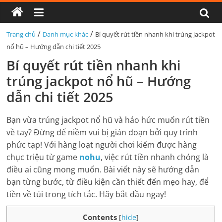
/
/
Trang chủ
Danh mục khác
Bí quyết rút tiền nhanh khi trúng jackpot
nổ hũ – Hướng dẫn chi tiết 2025
Bí quyết rút tiền nhanh khi
trúng jackpot nổ hũ – Hướng
dẫn chi tiết 2025
Bạn vừa trúng jackpot nổ hũ và háo hức muốn rút tiền
về tay? Đừng để niềm vui bị gián đoạn bởi quy trình
phức tạp! Với hàng loạt người chơi kiếm được hàng
chục triệu từ game
nohu
, việc rút tiền nhanh chóng là
điều ai cũng mong muốn. Bài viết này sẽ hướng dẫn
bạn từng bước, từ điều kiện cần thiết đến mẹo hay, để
tiền về túi trong tích tắc. Hãy bắt đầu ngay!
Contents
[
hide
]