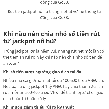
Rút tiền jackpot nổ hũ trong 5 phút với hệ thống tự
động của Go88.
Khi nào nên chia nhỏ số tiền rút
từ jackpot nổ hũ?
Trúng jackpot lớn là niềm vui, nhưng rút hết một lần có
thể tiềm ẩn rủi ro. Vậy khi nào nên chia nhỏ số tiền để
an toàn?
Khi số tiền vượt ngưỡng giao dịch tối đa
Nhiều nhà cái giới hạn rút tối đa 100-500 triệu VNĐ/lần.
Nếu bạn trúng jackpot 1 tỷ VNĐ, hãy chia thành 2-3 lần
rút, mỗi lần 300-400 triệu VNĐ, để tránh bị từ chối giao
dịch hoặc trì hoãn xử lý.
Khi muốn giảm thiểu rủi ro kỹ thuật