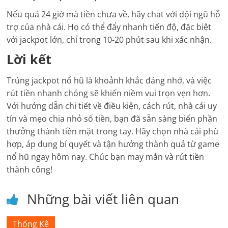
Nếu quá 24 giờ mà tiền chưa về, hãy chat với đội ngũ hỗ
trợ của nhà cái. Họ có thể đẩy nhanh tiến độ, đặc biệt
với jackpot lớn, chỉ trong 10-20 phút sau khi xác nhận.
Lời kết
Trúng jackpot nổ hũ là khoảnh khắc đáng nhớ, và việc
rút tiền nhanh chóng sẽ khiến niềm vui trọn vẹn hơn.
Với hướng dẫn chi tiết về điều kiện, cách rút, nhà cái uy
tín và mẹo chia nhỏ số tiền, bạn đã sẵn sàng biến phần
thưởng thành tiền mặt trong tay. Hãy chọn nhà cái phù
hợp, áp dụng bí quyết và tận hưởng thành quả từ game
nổ hũ ngay hôm nay. Chúc bạn may mắn và rút tiền
thành công!
Những bài viết liên quan
Thống Kê