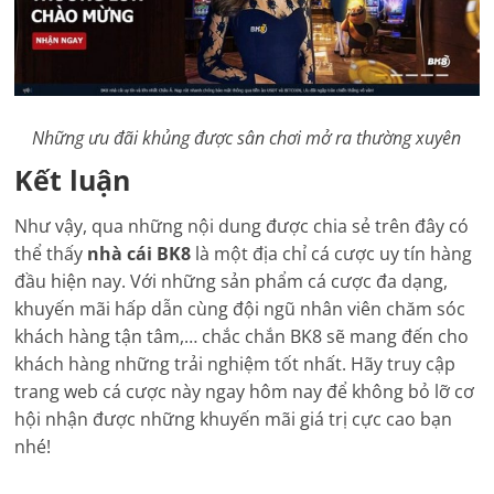
Những ưu đãi khủng được sân chơi mở ra thường xuyên
Kết luận
Như vậy, qua những nội dung được chia sẻ trên đây có
thể thấy
nhà cái BK8
là một địa chỉ cá cược uy tín hàng
đầu hiện nay. Với những sản phẩm cá cược đa dạng,
khuyến mãi hấp dẫn cùng đội ngũ nhân viên chăm sóc
khách hàng tận tâm,… chắc chắn BK8 sẽ mang đến cho
khách hàng những trải nghiệm tốt nhất. Hãy truy cập
trang web cá cược này ngay hôm nay để không bỏ lỡ cơ
hội nhận được những khuyến mãi giá trị cực cao bạn
nhé!