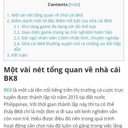
Contents
[
hide
]
1.
Một vài nét tổng quan về nhà cái BK8
2.
Điểm danh một số đặc điểm nổi bật của nhà cái BK8
2.1.
Kho tàng game đa dạng với đủ thể loại
2.2.
Giao diện game mang lại trải nghiệm hoàn hảo
2.3.
Đội ngũ nhân viên CSKH nhiệt tình, chuyên nghiệp
2.4.
Nhà cái BK8 thường xuyên mở ra những ưu đãi hấp
dẫn
3.
Kết luận
Một vài nét tổng quan về nhà cái
BK8
BK8
là một cái tên nổi tiếng trên thị trường cá cược trực
tuyến được thành lập từ năm 2015 tại đất nước
Philippines. Với thời gian thành lập này thì ta có thể
thấy BK8 chỉ là một đơn vị đi sau với kinh nghiệm vẫn
còn non trẻ. Hiểu được điều đó nên trong quá trình
hoạt động sân chơi này đã luôn cố gắng trong việc lắng