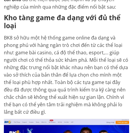
nghiệp của mình qua những đặc điểm nổi bật sau:
Kho tàng game đa dạng với đủ thể
loại
BK8 sở hữu một hệ thống game online đa dạng và
phong phú với hàng ngàn trò chơi đến từ các thể loại
như: game bài casino, cá độ thể thao, esport,… giúp
người chơi có thể thỏa sức khám phá. Mỗi thể loại sẽ có
những đặc trưng nổi bật khác nhau nên bạn có thể dựa
vào sở thích của bản thân để lựa chọn cho mình một
thể loại phù hợp nhất. Toàn bộ các tựa game tại đây
đều đã được thông qua quá trình kiểm tra kỹ càng nên
chắc chắn sẽ không thể xuất hiện sự gian lận. Chính vì
thế bạn có thể yên tâm trải nghiệm mà không phải lo
lắng bất cứ điều gì.