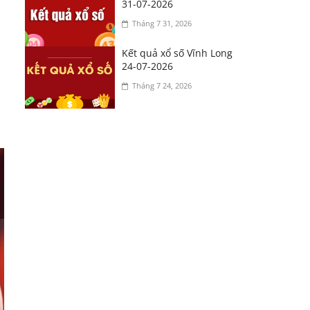
31-07-2026
Tháng 7 31, 2026
Kết quả xổ số Vĩnh Long
24-07-2026
Tháng 7 24, 2026