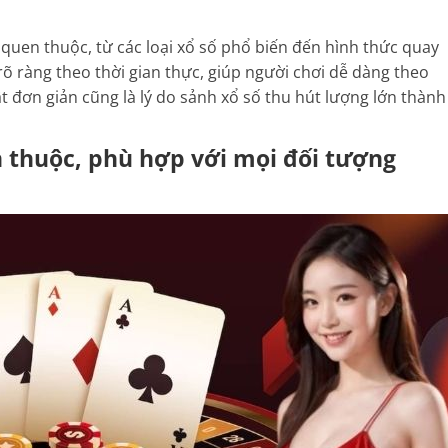
quen thuộc, từ các loại xổ số phổ biến đến hình thức quay
õ ràng theo thời gian thực, giúp người chơi dễ dàng theo
ật đơn giản cũng là lý do sảnh xổ số thu hút lượng lớn thành
thuộc, phù hợp với mọi đối tượng