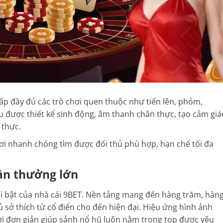
ấp đầy đủ các trò chơi quen thuộc như tiến lên, phỏm,
u được thiết kế sinh động, âm thanh chân thực, tạo cảm giá
 thực.
i nhanh chóng tìm được đối thủ phù hợp, hạn chế tối đa
ần thưởng lớn
 bật của nhà cái 9BET. Nền tảng mang đến hàng trăm, hàn
 sở thích từ cổ điển cho đến hiện đại. Hiệu ứng hình ảnh
hơi đơn giản giúp sảnh nổ hũ luôn nằm trong top được yêu