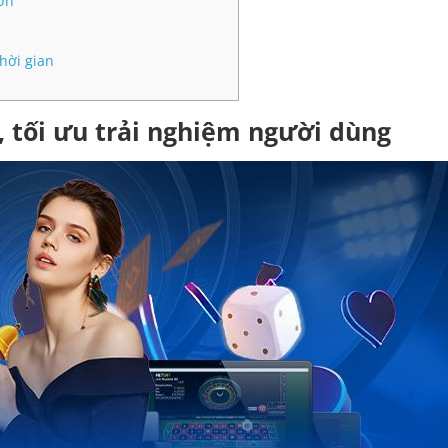
ớn
hời gian
, tối ưu trải nghiệm người dùng