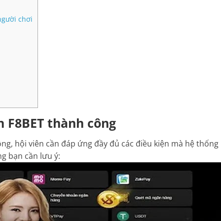
người chơi
ền F8BET thành công
ông, hội viên cần đáp ứng đầy đủ các điều kiện mà hệ thống
g bạn cần lưu ý: