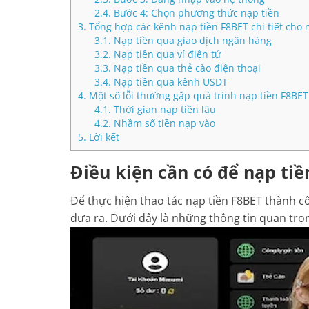
2.4.
Bước 4: Chọn phương thức nạp tiền
3.
Tổng hợp các kênh nạp tiền F8BET chi tiết cho 
3.1.
Nạp tiền qua giao dịch ngân hàng
3.2.
Nạp tiền qua ví điện tử
3.3.
Nạp tiền qua thẻ cào điện thoại
3.4.
Nạp tiền qua kênh USDT
4.
Một số lỗi thường gặp quá trình nạp tiền F8BET
4.1.
Thời gian nạp tiền lâu
4.2.
Nhầm số tiền nạp vào
5.
Lời kết
Điều kiện cần có để nạp ti
Để thực hiện thao tác nạp tiền F8BET thành c
đưa ra. Dưới đây là những thông tin quan trọn