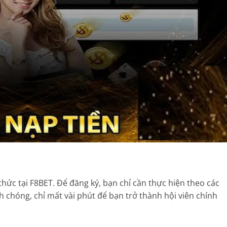
thức tại F8BET. Để đăng ký, bạn chỉ cần thực hiện theo các
 chóng, chỉ mất vài phút để bạn trở thành hội viên chính