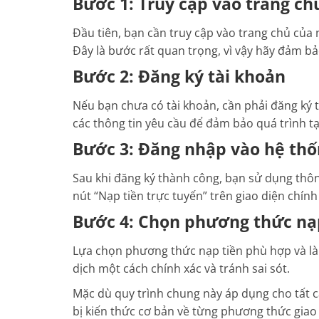
Bước 1: Truy cập vào trang ch
Đầu tiên, bạn cần truy cập vào trang chủ của
Đây là bước rất quan trọng, vì vậy hãy đảm bả
Bước 2: Đăng ký tài khoản
Nếu bạn chưa có tài khoản, cần phải đăng ký 
các thông tin yêu cầu để đảm bảo quá trình t
Bước 3: Đăng nhập vào hệ th
Sau khi đăng ký thành công, bạn sử dụng thôn
nút “Nạp tiền trực tuyến” trên giao diện chín
Bước 4: Chọn phương thức nạ
Lựa chọn phương thức nạp tiền phù hợp và làm
dịch một cách chính xác và tránh sai sót.
Mặc dù quy trình chung này áp dụng cho tất c
bị kiến thức cơ bản về từng phương thức gia