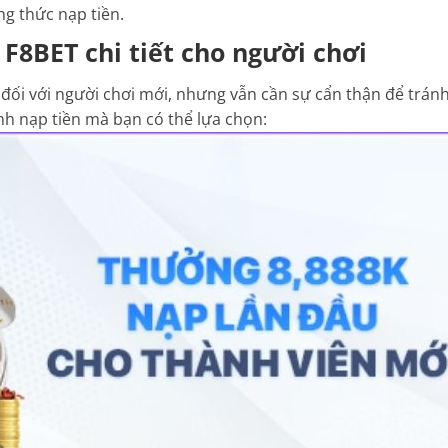
ng thức nạp tiền.
F8BET chi tiết cho người chơi
 đối với người chơi mới, nhưng vẫn cần sự cẩn thận để trán
kênh nạp tiền mà bạn có thể lựa chọn: