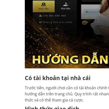
Có tài khoản tại nhà cái
Trước tiên, người chơi cần có tài khoản chính 
hướng dẫn trên trang chủ. Quy trình rất nhanh
thức và có thể tham gia cá cược.
Hình thức giao dịch