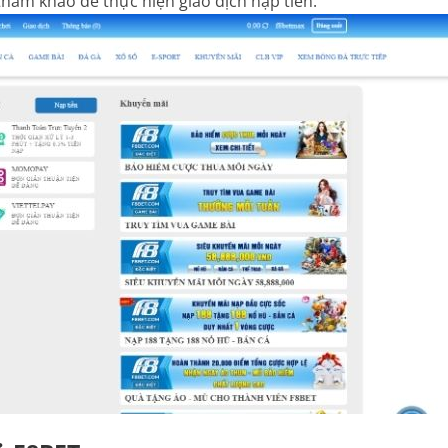
tham khảo để thực hiện giao dịch nạp tiền: