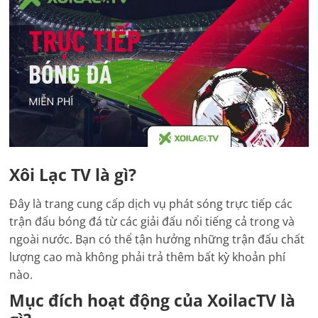
Xôi Lạc TV là gì?
Đây là trang cung cấp dịch vụ phát sóng trực tiếp các
trận đấu bóng đá từ các giải đấu nổi tiếng cả trong và
ngoài nước. Bạn có thể tận hưởng những trận đấu chất
lượng cao mà không phải trả thêm bất kỳ khoản phí
nào.
Mục đích hoạt động của XoilacTV là