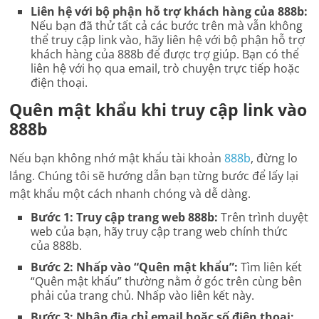
Liên hệ với bộ phận hỗ trợ khách hàng của 888b:
Nếu bạn đã thử tất cả các bước trên mà vẫn không
thể truy cập link vào, hãy liên hệ với bộ phận hỗ trợ
khách hàng của 888b để được trợ giúp. Bạn có thể
liên hệ với họ qua email, trò chuyện trực tiếp hoặc
điện thoại.
Quên mật khẩu khi truy cập link vào
888b
Nếu bạn không nhớ mật khẩu tài khoản
888b
, đừng lo
lắng. Chúng tôi sẽ hướng dẫn bạn từng bước để lấy lại
mật khẩu một cách nhanh chóng và dễ dàng.
Bước 1: Truy cập trang web 888b:
Trên trình duyệt
web của bạn, hãy truy cập trang web chính thức
của 888b.
Bước 2: Nhấp vào “Quên mật khẩu”:
Tìm liên kết
“Quên mật khẩu” thường nằm ở góc trên cùng bên
phải của trang chủ. Nhấp vào liên kết này.
Bước 3: Nhập địa chỉ email hoặc số điện thoại: