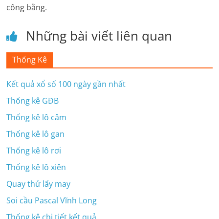
công bằng.
Những bài viết liên quan
Thống Kê
Kết quả xổ số 100 ngày gần nhất
Thống kê GĐB
Thống kê lô câm
Thống kê lô gan
Thống kê lô rơi
Thống kê lô xiên
Quay thử lấy may
Soi cầu Pascal Vĩnh Long
Thống kê chi tiết kết quả