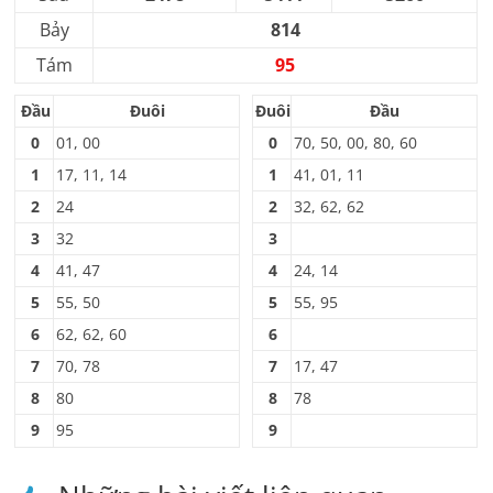
Bảy
814
Tám
95
Đầu
Đuôi
Đuôi
Đầu
0
01, 00
0
70, 50, 00, 80, 60
1
17, 11, 14
1
41, 01, 11
2
24
2
32, 62, 62
3
32
3
4
41, 47
4
24, 14
5
55, 50
5
55, 95
6
62, 62, 60
6
7
70, 78
7
17, 47
8
80
8
78
9
95
9