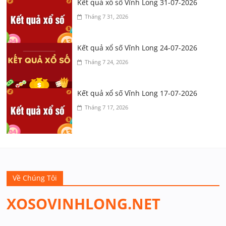
Kết quả xổ số Vĩnh Long 31-07-2026
Tháng 7 31, 2026
Kết quả xổ số Vĩnh Long 24-07-2026
Tháng 7 24, 2026
Kết quả xổ số Vĩnh Long 17-07-2026
Tháng 7 17, 2026
Về Chúng Tôi
XOSOVINHLONG.NET