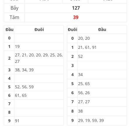
Bảy
127
Tám
39
Đầu
Đuôi
Đuôi
Đầu
0
0
20, 20
1
19
1
21, 61, 91
27, 21, 20, 20, 29, 25, 26,
2
52
2
27
3
3
38, 34, 39
4
34
4
5
25, 65
5
52, 56, 59
6
56, 26
6
61, 65
7
27, 27
7
8
38
8
9
29, 19, 59, 39
9
91