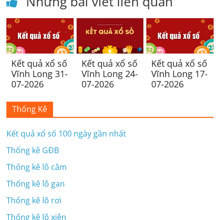
Những bài viết liên quan
Kết quả xổ số
Kết quả xổ số
Kết quả xổ số
Vĩnh Long 31-
Vĩnh Long 24-
Vĩnh Long 17-
07-2026
07-2026
07-2026
Thống Kê
Kết quả xổ số 100 ngày gần nhất
Thống kê GĐB
Thống kê lô câm
Thống kê lô gan
Thống kê lô rơi
Thống kê lô xiên