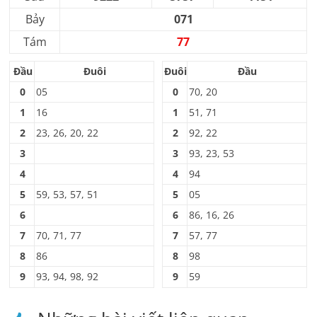
Bảy
071
Tám
77
Đầu
Đuôi
Đuôi
Đầu
0
05
0
70, 20
1
16
1
51, 71
2
23, 26, 20, 22
2
92, 22
3
3
93, 23, 53
4
4
94
5
59, 53, 57, 51
5
05
6
6
86, 16, 26
7
70, 71, 77
7
57, 77
8
86
8
98
9
93, 94, 98, 92
9
59