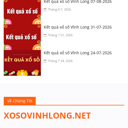
Kết quả xổ số Vĩnh Long 07-08-2026
Tháng 8 7, 2026
Kết quả xổ số Vĩnh Long 31-07-2026
Tháng 7 31, 2026
Kết quả xổ số Vĩnh Long 24-07-2026
Tháng 7 24, 2026
Về Chúng Tôi
XOSOVINHLONG.NET