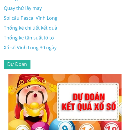
Quay thử lấy may
Soi cầu Pascal Vĩnh Long
Thống kê chi tiết kết quả
Thống kê tần suất lô tô
Xổ số Vĩnh Long 30 ngày
Dự Đoán