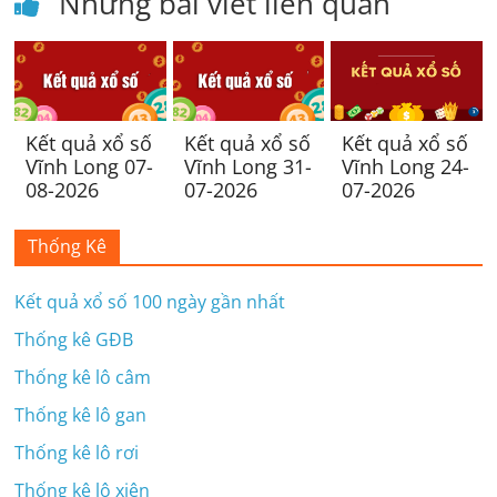
Những bài viết liên quan
Kết quả xổ số
Kết quả xổ số
Kết quả xổ số
Vĩnh Long 07-
Vĩnh Long 31-
Vĩnh Long 24-
08-2026
07-2026
07-2026
Thống Kê
Kết quả xổ số 100 ngày gần nhất
Thống kê GĐB
Thống kê lô câm
Thống kê lô gan
Thống kê lô rơi
Thống kê lô xiên