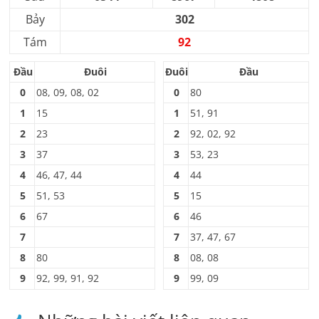
Bảy
302
Tám
92
Đầu
Đuôi
Đuôi
Đầu
0
08, 09, 08, 02
0
80
1
15
1
51, 91
2
23
2
92, 02, 92
3
37
3
53, 23
4
46, 47, 44
4
44
5
51, 53
5
15
6
67
6
46
7
7
37, 47, 67
8
80
8
08, 08
9
92, 99, 91, 92
9
99, 09