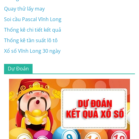
Quay thử lấy may
Soi cầu Pascal Vĩnh Long
Thống kê chi tiết kết quả
Thống kê tần suất lô tô
Xổ số Vĩnh Long 30 ngày
Dự Đoán