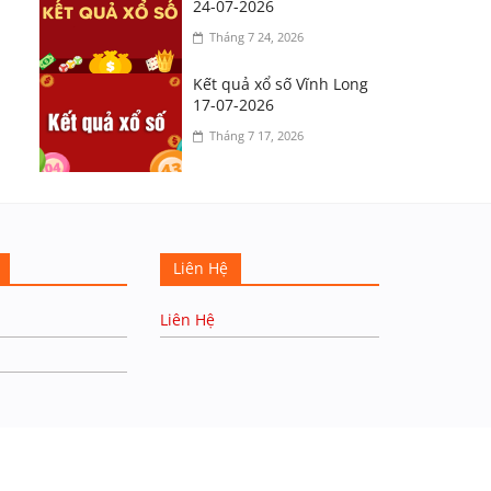
24-07-2026
Tháng 7 24, 2026
Kết quả xổ số Vĩnh Long
17-07-2026
Tháng 7 17, 2026
Liên Hệ
Liên Hệ