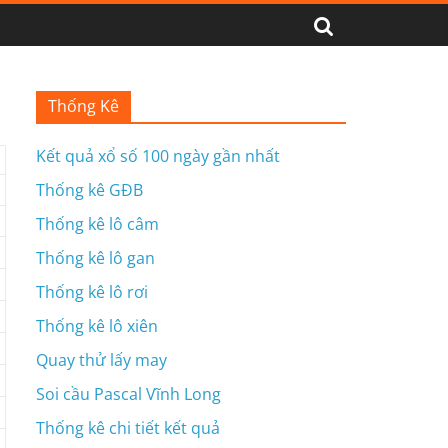
Thống Kê
Kết quả xổ số 100 ngày gần nhất
Thống kê GĐB
Thống kê lô câm
Thống kê lô gan
Thống kê lô rơi
Thống kê lô xiên
Quay thử lấy may
Soi cầu Pascal Vĩnh Long
Thống kê chi tiết kết quả