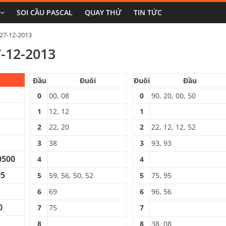
SOI CẦU PASCAL
QUAY THỬ
TIN TỨC
 27-12-2013
7-12-2013
Đầu
Đuôi
Đuôi
Đầu
0
00, 08
0
90, 20, 00, 50
1
12, 12
1
2
22, 20
2
22, 12, 12, 52
3
38
3
93, 93
0500
4
4
95
5
59, 56, 50, 52
5
75, 95
6
69
6
96, 56
0
7
75
7
8
8
38, 08