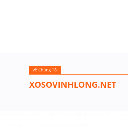
Về Chúng Tôi
XOSOVINHLONG.NET
https://kong88.com
KONG88 - Sân chơi giải trí đổi thưởng uy tín T
Top nhà cái uy tín:
New88
https://new882.info/