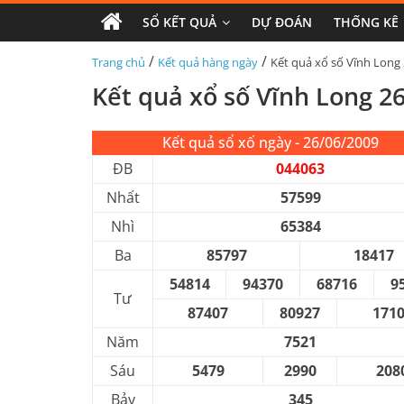
SỔ KẾT QUẢ
DỰ ĐOÁN
THỐNG KÊ
/
/
Trang chủ
Kết quả hàng ngày
Kết quả xổ số Vĩnh Long
Kết quả xổ số Vĩnh Long 2
Kết quả sổ xố ngày - 26/06/2009
ĐB
044063
Nhất
57599
Nhì
65384
Ba
85797
18417
54814
94370
68716
9
Tư
87407
80927
171
Năm
7521
Sáu
5479
2990
208
Bảy
345