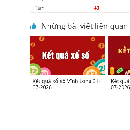
Tám
43
Những bài viết liên quan
Kết quả xổ số Vĩnh Long 31-
Kết quả
07-2026
07-2026