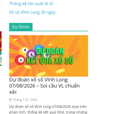
Thống kê tần suất lô tô
Xổ số Vĩnh Long 30 ngày
Dự Đoán
Dự đoán xổ số Vĩnh Long
07/08/2026 – Soi cầu VL chuẩn
xác
Tháng 7 31, 2026
Dự đoán xổ số Vĩnh Long 07/08/2026 dựa trên
phân tích, thống kê kết quả XSVL trong những