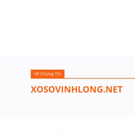
Về Chúng Tôi
XOSOVINHLONG.NET
https://kong88.com
KONG88 - Sân chơi giải trí đổi thưởng uy tín T
Top nhà cái uy tín:
New88
https://new882.info/