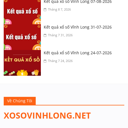
Kết quả xổ số Vĩnh Long 07-08-2026
Tháng 8 7, 2026
Kết quả xổ số Vĩnh Long 31-07-2026
Tháng 7 31, 2026
Kết quả xổ số Vĩnh Long 24-07-2026
Tháng 7 24, 2026
Về Chúng Tôi
XOSOVINHLONG.NET