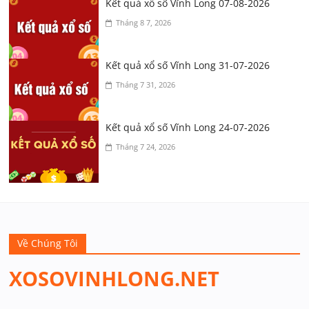
Kết quả xổ số Vĩnh Long 07-08-2026
Tháng 8 7, 2026
Kết quả xổ số Vĩnh Long 31-07-2026
Tháng 7 31, 2026
Kết quả xổ số Vĩnh Long 24-07-2026
Tháng 7 24, 2026
Về Chúng Tôi
XOSOVINHLONG.NET