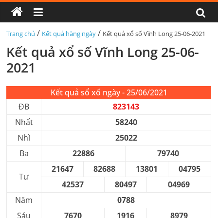
/
/
Trang chủ
Kết quả hàng ngày
Kết quả xổ số Vĩnh Long 25-06-2021
Kết quả xổ số Vĩnh Long 25-06-
2021
Kết quả sổ xố ngày - 25/06/2021
ĐB
823143
Nhất
58240
Nhì
25022
Ba
22886
79740
21647
82688
13801
04795
Tư
42537
80497
04969
Năm
0788
Sáu
7670
1916
8979