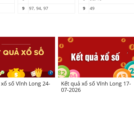
9
97, 94, 97
9
49
 xổ số Vĩnh Long 24-
Kết quả xổ số Vĩnh Long 17-
07-2026