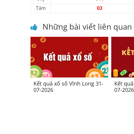
Tám
03
Những bài viết liên quan
Kết quả xổ số Vĩnh Long 31-
Kết quả
07-2026
07-2026