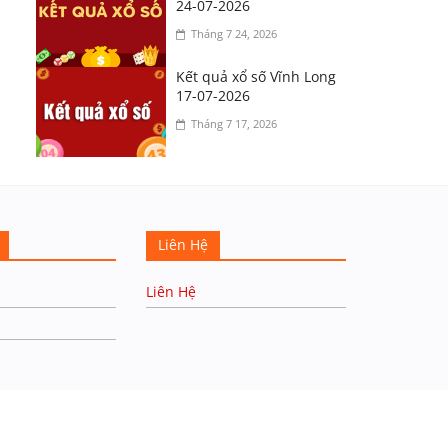
24-07-2026
Tháng 7 24, 2026
Kết quả xổ số Vĩnh Long
17-07-2026
Tháng 7 17, 2026
Liên Hệ
Liên Hệ