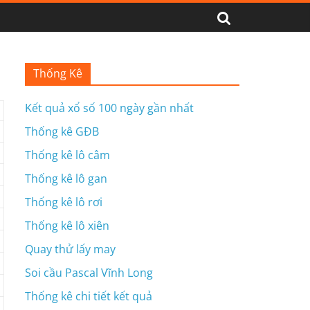
Thống Kê
Kết quả xổ số 100 ngày gần nhất
Thống kê GĐB
Thống kê lô câm
Thống kê lô gan
Thống kê lô rơi
Thống kê lô xiên
Quay thử lấy may
Soi cầu Pascal Vĩnh Long
Thống kê chi tiết kết quả