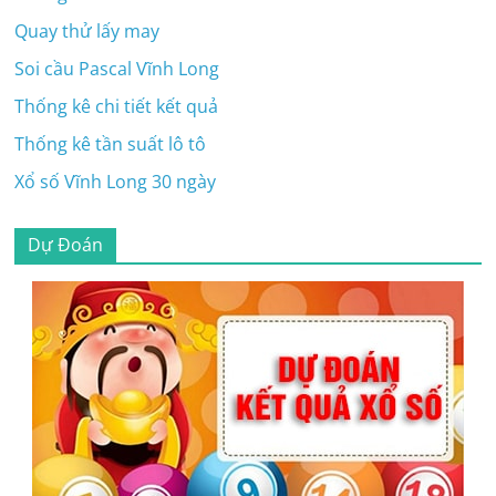
Quay thử lấy may
Soi cầu Pascal Vĩnh Long
Thống kê chi tiết kết quả
Thống kê tần suất lô tô
Xổ số Vĩnh Long 30 ngày
Dự Đoán