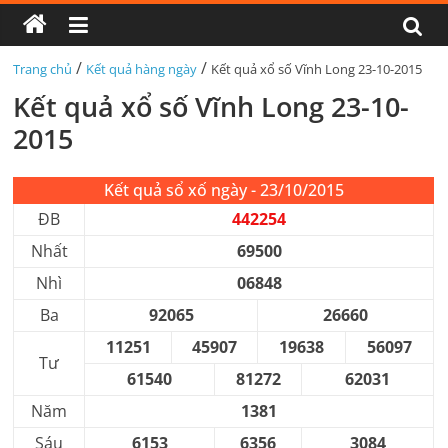
/
/
Trang chủ
Kết quả hàng ngày
Kết quả xổ số Vĩnh Long 23-10-2015
Kết quả xổ số Vĩnh Long 23-10-
2015
Kết quả sổ xố ngày - 23/10/2015
ĐB
442254
Nhất
69500
Nhì
06848
Ba
92065
26660
11251
45907
19638
56097
Tư
61540
81272
62031
Năm
1381
Sáu
6153
6356
3084