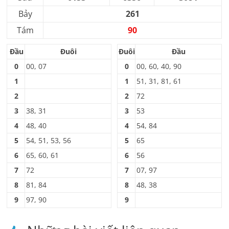
Bảy
261
Tám
90
Đầu
Đuôi
Đuôi
Đầu
0
00, 07
0
00, 60, 40, 90
1
1
51, 31, 81, 61
2
2
72
3
38, 31
3
53
4
48, 40
4
54, 84
5
54, 51, 53, 56
5
65
6
65, 60, 61
6
56
7
72
7
07, 97
8
81, 84
8
48, 38
9
97, 90
9