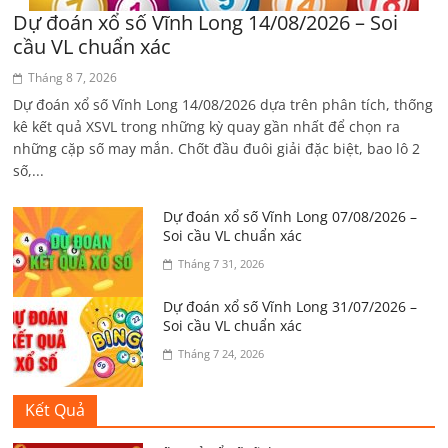
Dự đoán xổ số Vĩnh Long 14/08/2026 – Soi
cầu VL chuẩn xác
Tháng 8 7, 2026
Dự đoán xổ số Vĩnh Long 14/08/2026 dựa trên phân tích, thống
kê kết quả XSVL trong những kỳ quay gần nhất để chọn ra
những cặp số may mắn. Chốt đầu đuôi giải đặc biệt, bao lô 2
số,...
Dự đoán xổ số Vĩnh Long 07/08/2026 –
Soi cầu VL chuẩn xác
Tháng 7 31, 2026
Dự đoán xổ số Vĩnh Long 31/07/2026 –
Soi cầu VL chuẩn xác
Tháng 7 24, 2026
Kết Quả