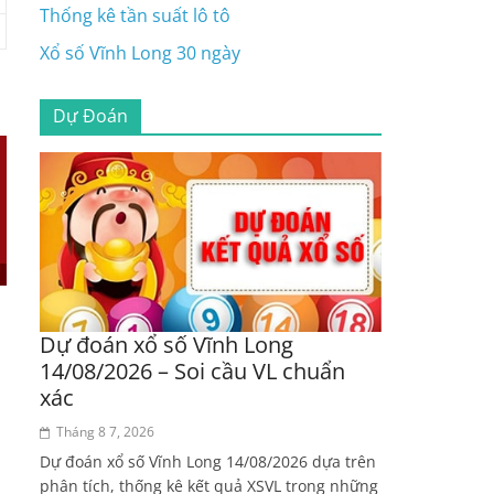
Thống kê tần suất lô tô
Xổ số Vĩnh Long 30 ngày
Dự Đoán
Dự đoán xổ số Vĩnh Long
14/08/2026 – Soi cầu VL chuẩn
xác
Tháng 8 7, 2026
Dự đoán xổ số Vĩnh Long 14/08/2026 dựa trên
phân tích, thống kê kết quả XSVL trong những