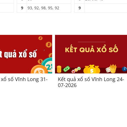
9
93, 92, 98, 95, 92
9
 xổ số Vĩnh Long 31-
Kết quả xổ số Vĩnh Long 24-
07-2026