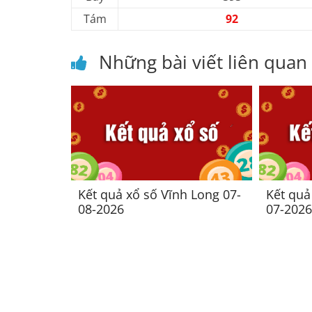
Tám
92
Những bài viết liên quan
Kết quả xổ số Vĩnh Long 07-
Kết quả
08-2026
07-2026