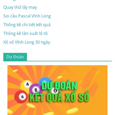
Quay thử lấy may
Soi cầu Pascal Vĩnh Long
Thống kê chi tiết kết quả
Thống kê tần suất lô tô
Xổ số Vĩnh Long 30 ngày
Dự Đoán