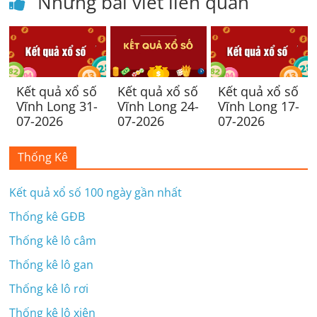
Những bài viết liên quan
Kết quả xổ số
Kết quả xổ số
Kết quả xổ số
Vĩnh Long 31-
Vĩnh Long 24-
Vĩnh Long 17-
07-2026
07-2026
07-2026
Thống Kê
Kết quả xổ số 100 ngày gần nhất
Thống kê GĐB
Thống kê lô câm
Thống kê lô gan
Thống kê lô rơi
Thống kê lô xiên