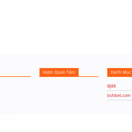
Được Quan Tâm
Danh Mục
BJ88
bshbet.com
op 1 Châu Á