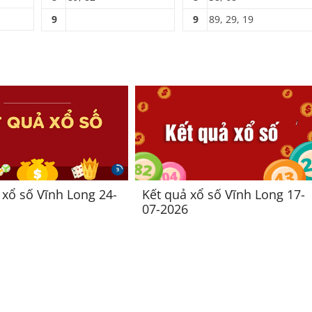
9
9
89, 29, 19
 xổ số Vĩnh Long 24-
Kết quả xổ số Vĩnh Long 17-
07-2026