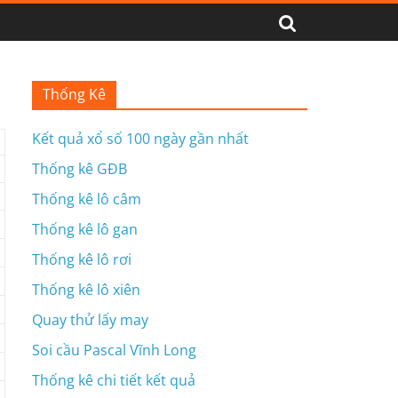
Thống Kê
Kết quả xổ số 100 ngày gần nhất
Thống kê GĐB
Thống kê lô câm
Thống kê lô gan
Thống kê lô rơi
Thống kê lô xiên
Quay thử lấy may
Soi cầu Pascal Vĩnh Long
Thống kê chi tiết kết quả