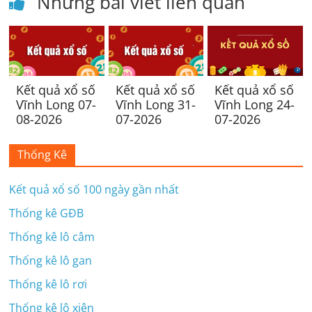
Những bài viết liên quan
Kết quả xổ số
Kết quả xổ số
Kết quả xổ số
Vĩnh Long 07-
Vĩnh Long 31-
Vĩnh Long 24-
08-2026
07-2026
07-2026
Thống Kê
Kết quả xổ số 100 ngày gần nhất
Thống kê GĐB
Thống kê lô câm
Thống kê lô gan
Thống kê lô rơi
Thống kê lô xiên