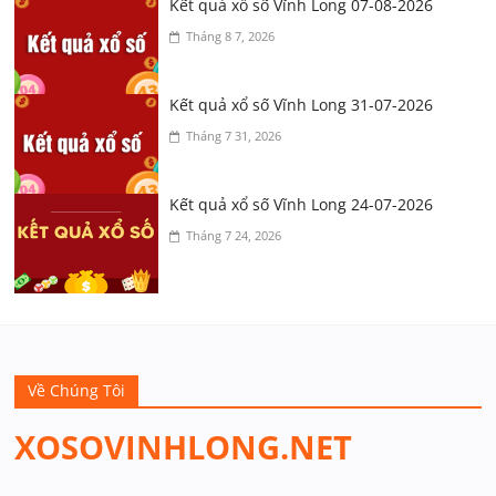
Kết quả xổ số Vĩnh Long 07-08-2026
Tháng 8 7, 2026
Kết quả xổ số Vĩnh Long 31-07-2026
Tháng 7 31, 2026
Kết quả xổ số Vĩnh Long 24-07-2026
Tháng 7 24, 2026
Về Chúng Tôi
XOSOVINHLONG.NET