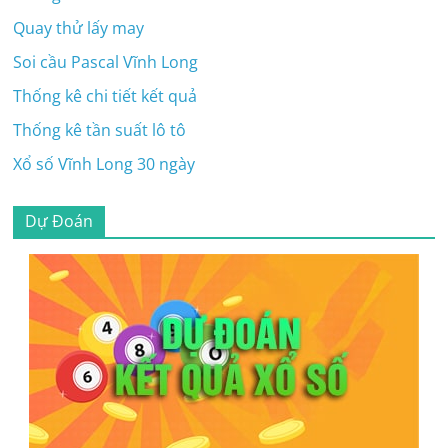
Quay thử lấy may
Soi cầu Pascal Vĩnh Long
Thống kê chi tiết kết quả
Thống kê tần suất lô tô
Xổ số Vĩnh Long 30 ngày
Dự Đoán