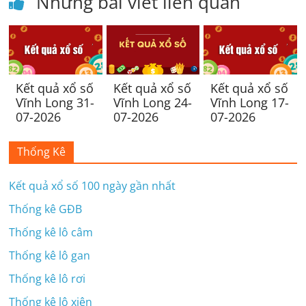
Những bài viết liên quan
Kết quả xổ số
Kết quả xổ số
Kết quả xổ số
Vĩnh Long 31-
Vĩnh Long 24-
Vĩnh Long 17-
07-2026
07-2026
07-2026
Thống Kê
Kết quả xổ số 100 ngày gần nhất
Thống kê GĐB
Thống kê lô câm
Thống kê lô gan
Thống kê lô rơi
Thống kê lô xiên