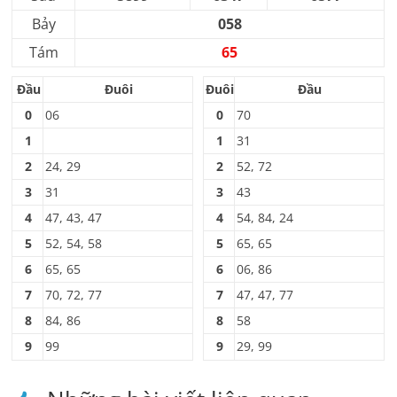
Bảy
058
Tám
65
Đầu
Đuôi
Đuôi
Đầu
0
06
0
70
1
1
31
2
24, 29
2
52, 72
3
31
3
43
4
47, 43, 47
4
54, 84, 24
5
52, 54, 58
5
65, 65
6
65, 65
6
06, 86
7
70, 72, 77
7
47, 47, 77
8
84, 86
8
58
9
99
9
29, 99