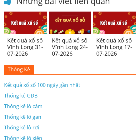
Những bài viết liên quan
Kết quả xổ số
Kết quả xổ số
Kết quả xổ số
Vĩnh Long 31-
Vĩnh Long 24-
Vĩnh Long 17-
07-2026
07-2026
07-2026
Thống Kê
Kết quả xổ số 100 ngày gần nhất
Thống kê GĐB
Thống kê lô câm
Thống kê lô gan
Thống kê lô rơi
Thống kê lô xiên