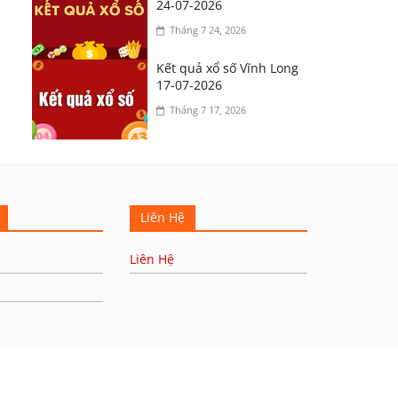
24-07-2026
Tháng 7 24, 2026
Kết quả xổ số Vĩnh Long
17-07-2026
Tháng 7 17, 2026
Liên Hệ
Liên Hệ