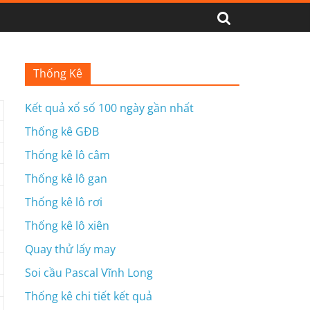
Thống Kê
Kết quả xổ số 100 ngày gần nhất
Thống kê GĐB
Thống kê lô câm
Thống kê lô gan
Thống kê lô rơi
Thống kê lô xiên
Quay thử lấy may
Soi cầu Pascal Vĩnh Long
Thống kê chi tiết kết quả