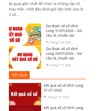
kỳ quay gần nhất để chọn ra những cặp số
may mắn. Chốt đầu đuôi giải đặc biệt, bao lô
2 số,...
Dự đoán xổ số Vĩnh
Long 31/07/2026 – Soi
cầu VL chuẩn xác
Tháng 7 24, 2026
Dự đoán xổ số Vĩnh
Long 24/07/2026 – Soi
cầu VL chuẩn xác
Tháng 7 17, 2026
Kết Quả
Kết quả xổ số Vĩnh Long
31-07-2026
Tháng 7 31, 2026
Kết quả xổ số Vĩnh Long