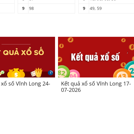
9
98
9
49, 59
 xổ số Vĩnh Long 24-
Kết quả xổ số Vĩnh Long 17-
07-2026