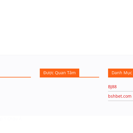
Được Quan Tâm
Danh Mục
BJ88
bshbet.com
op 1 Châu Á