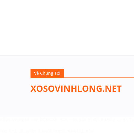
Về Chúng Tôi
XOSOVINHLONG.NET
https://kong88.com
KONG88 - Sân chơi giải trí đổi thưởng uy tín T
Top nhà cái uy tín:
New88
https://new882.info/