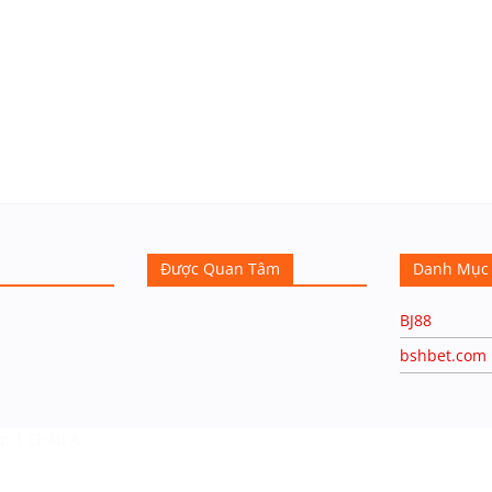
Được Quan Tâm
Danh Mục
BJ88
bshbet.com
op 1 Châu Á