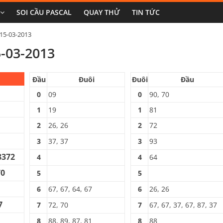
SOI CẦU PASCAL
QUAY THỬ
TIN TỨC
 15-03-2013
5-03-2013
Đầu
Đuôi
Đuôi
Đầu
0
09
0
90, 70
1
19
1
81
2
26, 26
2
72
3
37, 37
3
93
8372
4
4
64
70
5
5
6
67, 67, 64, 67
6
26, 26
7
7
72, 70
7
67, 67, 37, 67, 87, 37
8
88, 89, 87, 81
8
88