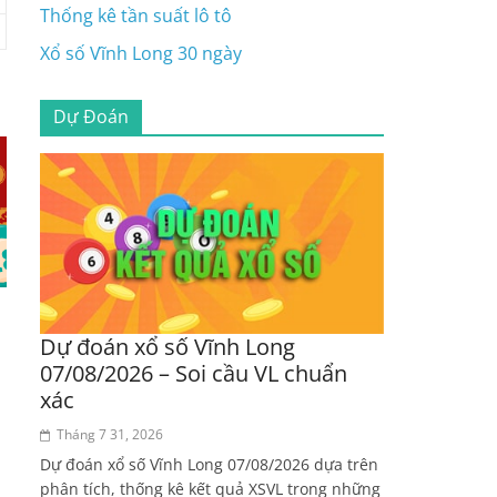
Thống kê tần suất lô tô
Xổ số Vĩnh Long 30 ngày
Dự Đoán
Dự đoán xổ số Vĩnh Long
07/08/2026 – Soi cầu VL chuẩn
xác
Tháng 7 31, 2026
Dự đoán xổ số Vĩnh Long 07/08/2026 dựa trên
phân tích, thống kê kết quả XSVL trong những