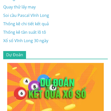
Quay thử lấy may
Soi cầu Pascal Vĩnh Long
Thống kê chi tiết kết quả
Thống kê tần suất lô tô
Xổ số Vĩnh Long 30 ngày
Dự Đoán