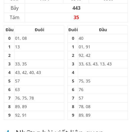
Bảy
443
Tám
35
Đầu
Đuôi
Đuôi
Đầu
0
01, 08
0
40
1
13
1
01, 91
2
2
92, 42
3
33, 35
3
33, 63, 43, 13, 43
4
43, 42, 40, 43
4
5
57
5
75, 35
6
63
6
76
7
76, 75, 78
7
57
8
89, 89
8
78, 08
9
92, 91
9
89, 89