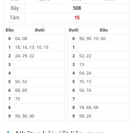
Bảy
508
Tám
15
Đầu
Đuôi
Đuôi
Đầu
0
04, 08
0
90, 90, 10, 60
1
18, 16, 13, 10, 15
1
2
24, 29, 22
2
52, 22
3
3
13
4
4
04, 24
5
56, 52
5
75, 15
6
68, 60
6
56, 16
7
75
7
8
8
18, 68, 08
9
99, 90, 90
9
99, 29