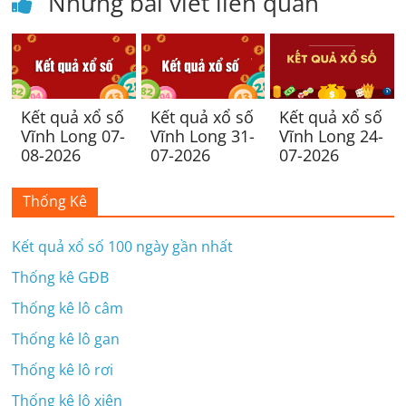
Những bài viết liên quan
Kết quả xổ số
Kết quả xổ số
Kết quả xổ số
Vĩnh Long 07-
Vĩnh Long 31-
Vĩnh Long 24-
08-2026
07-2026
07-2026
Thống Kê
Kết quả xổ số 100 ngày gần nhất
Thống kê GĐB
Thống kê lô câm
Thống kê lô gan
Thống kê lô rơi
Thống kê lô xiên