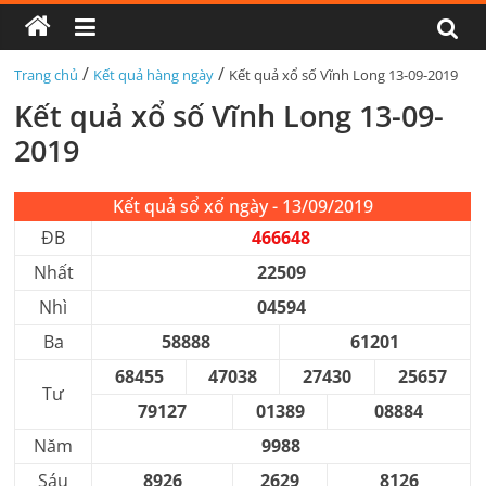
/
/
Trang chủ
Kết quả hàng ngày
Kết quả xổ số Vĩnh Long 13-09-2019
Kết quả xổ số Vĩnh Long 13-09-
2019
Kết quả sổ xố ngày - 13/09/2019
ĐB
466648
Nhất
22509
Nhì
04594
Ba
58888
61201
68455
47038
27430
25657
Tư
79127
01389
08884
Năm
9988
Sáu
8926
2629
8126