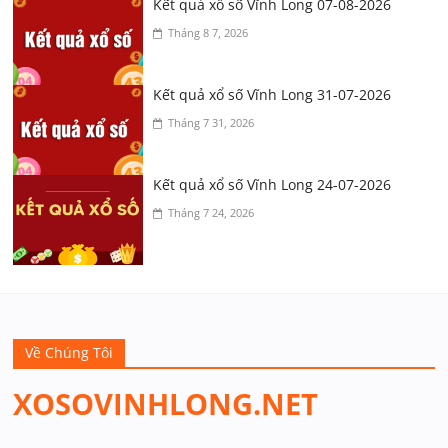
Kết quả xổ số Vĩnh Long 07-08-2026
Tháng 8 7, 2026
Kết quả xổ số Vĩnh Long 31-07-2026
Tháng 7 31, 2026
Kết quả xổ số Vĩnh Long 24-07-2026
Tháng 7 24, 2026
Về Chúng Tôi
XOSOVINHLONG.NET