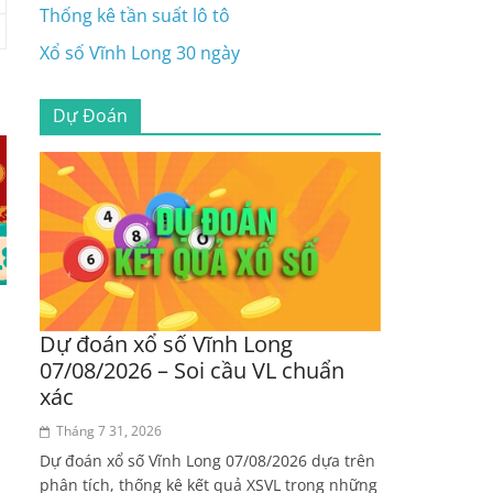
Thống kê tần suất lô tô
Xổ số Vĩnh Long 30 ngày
Dự Đoán
Dự đoán xổ số Vĩnh Long
07/08/2026 – Soi cầu VL chuẩn
xác
Tháng 7 31, 2026
Dự đoán xổ số Vĩnh Long 07/08/2026 dựa trên
phân tích, thống kê kết quả XSVL trong những