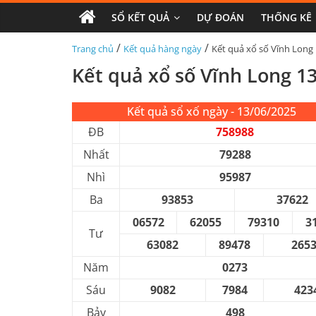
SỔ KẾT QUẢ
DỰ ĐOÁN
THỐNG KÊ
/
/
Trang chủ
Kết quả hàng ngày
Kết quả xổ số Vĩnh Long
Kết quả xổ số Vĩnh Long 1
Kết quả sổ xố ngày - 13/06/2025
ĐB
758988
Nhất
79288
Nhì
95987
Ba
93853
37622
06572
62055
79310
3
Tư
63082
89478
265
Năm
0273
Sáu
9082
7984
423
Bảy
498