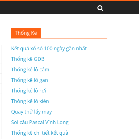
Thống Kê
Kết quả xổ số 100 ngày gần nhất
Thống kê GĐB
Thống kê lô câm
Thống kê lô gan
Thống kê lô rơi
Thống kê lô xiên
Quay thử lấy may
Soi cầu Pascal Vĩnh Long
Thống kê chi tiết kết quả