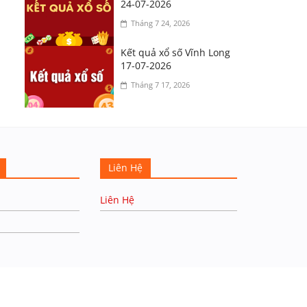
24-07-2026
Tháng 7 24, 2026
Kết quả xổ số Vĩnh Long
17-07-2026
Tháng 7 17, 2026
Liên Hệ
Liên Hệ