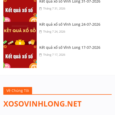
Kết quả xổ số Vĩnh Long 31-07-2026
Tháng 7 31, 2026
Kết quả xổ số Vĩnh Long 24-07-2026
Tháng 7 24, 2026
Kết quả xổ số Vĩnh Long 17-07-2026
Tháng 7 17, 2026
Về Chúng Tôi
XOSOVINHLONG.NET