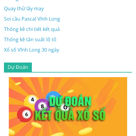
Quay thử lấy may
Soi cầu Pascal Vĩnh Long
Thống kê chi tiết kết quả
Thống kê tần suất lô tô
Xổ số Vĩnh Long 30 ngày
Dự Đoán