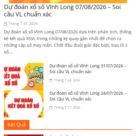
Dự đoán xổ số Vĩnh Long 07/08/2026 – Soi
cầu VL chuẩn xác
Tháng 7 31, 2026
Dự đoán xổ số Vĩnh Long 07/08/2026 dựa trên phân tích, thống
kê kết quả XSVL trong những kỳ quay gần nhất để chọn ra
những cặp số may mắn. Chốt đầu đuôi giải đặc biệt, bao lô 2
số,...
Dự đoán xổ số Vĩnh Long 31/07/2026 –
Soi cầu VL chuẩn xác
Tháng 7 24, 2026
Dự đoán xổ số Vĩnh Long 24/07/2026 –
Soi cầu VL chuẩn xác
Tháng 7 17, 2026
Kết Quả