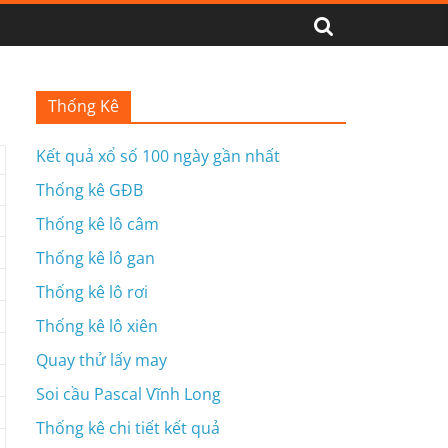
Thống Kê
Kết quả xổ số 100 ngày gần nhất
Thống kê GĐB
Thống kê lô câm
Thống kê lô gan
Thống kê lô rơi
Thống kê lô xiên
Quay thử lấy may
Soi cầu Pascal Vĩnh Long
Thống kê chi tiết kết quả