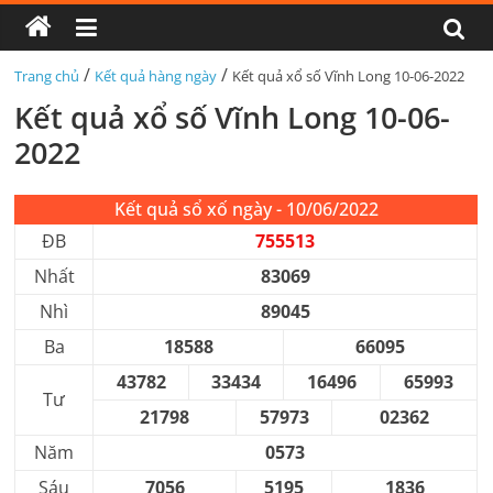
/
/
Trang chủ
Kết quả hàng ngày
Kết quả xổ số Vĩnh Long 10-06-2022
Kết quả xổ số Vĩnh Long 10-06-
2022
Kết quả sổ xố ngày - 10/06/2022
ĐB
755513
Nhất
83069
Nhì
89045
Ba
18588
66095
43782
33434
16496
65993
Tư
21798
57973
02362
Năm
0573
Sáu
7056
5195
1836