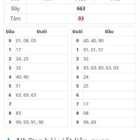
Bảy
663
Tám
03
Đầu
Đuôi
Đuôi
Đầu
0
01, 08, 03
0
40, 40, 90
1
17
1
91, 01, 51
2
24, 25
2
32
3
32
3
93, 63, 83, 63, 03
4
40, 40
4
24
5
51
5
25
6
63, 69, 63
6
7
7
17
8
83
8
08
9
99, 93, 91, 90
9
99, 69