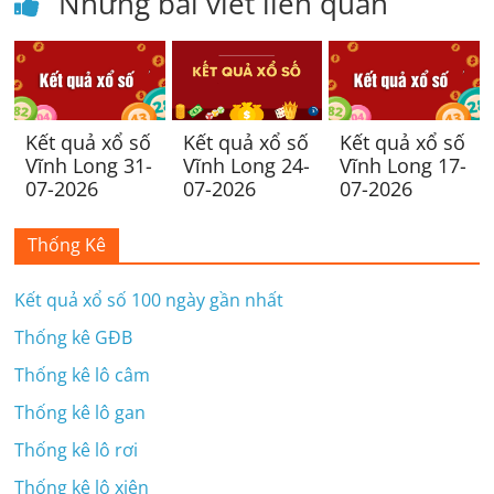
Những bài viết liên quan
Kết quả xổ số
Kết quả xổ số
Kết quả xổ số
Vĩnh Long 31-
Vĩnh Long 24-
Vĩnh Long 17-
07-2026
07-2026
07-2026
Thống Kê
Kết quả xổ số 100 ngày gần nhất
Thống kê GĐB
Thống kê lô câm
Thống kê lô gan
Thống kê lô rơi
Thống kê lô xiên