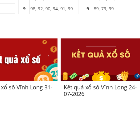
9
98, 92, 90, 94, 91, 99
9
89, 79, 99
 xổ số Vĩnh Long 31-
Kết quả xổ số Vĩnh Long 24-
07-2026