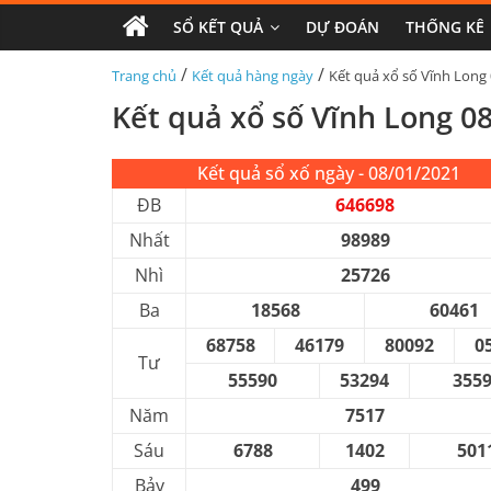
SỔ KẾT QUẢ
DỰ ĐOÁN
THỐNG KÊ
/
/
Trang chủ
Kết quả hàng ngày
Kết quả xổ số Vĩnh Long
Kết quả xổ số Vĩnh Long 0
Kết quả sổ xố ngày - 08/01/2021
ĐB
646698
Nhất
98989
Nhì
25726
Ba
18568
60461
68758
46179
80092
0
Tư
55590
53294
355
Năm
7517
Sáu
6788
1402
501
Bảy
499