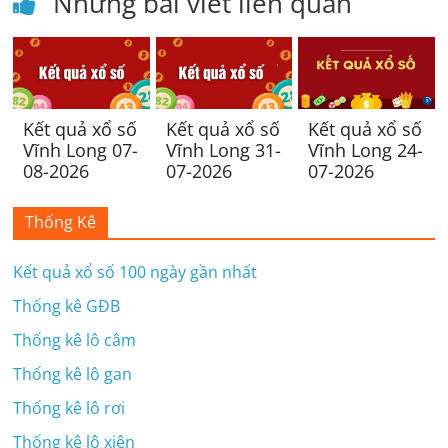
Những bài viết liên quan
Kết quả xổ số
Kết quả xổ số
Kết quả xổ số
Vĩnh Long 07-
Vĩnh Long 31-
Vĩnh Long 24-
08-2026
07-2026
07-2026
Thống Kê
Kết quả xổ số 100 ngày gần nhất
Thống kê GĐB
Thống kê lô câm
Thống kê lô gan
Thống kê lô rơi
Thống kê lô xiên