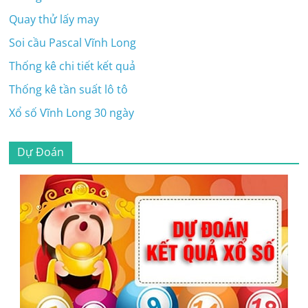
Quay thử lấy may
Soi cầu Pascal Vĩnh Long
Thống kê chi tiết kết quả
Thống kê tần suất lô tô
Xổ số Vĩnh Long 30 ngày
Dự Đoán