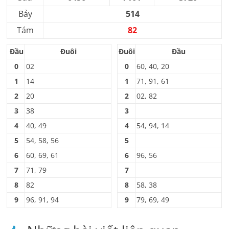
Bảy
514
Tám
82
Đầu
Đuôi
Đuôi
Đầu
0
02
0
60, 40, 20
1
14
1
71, 91, 61
2
20
2
02, 82
3
38
3
4
40, 49
4
54, 94, 14
5
54, 58, 56
5
6
60, 69, 61
6
96, 56
7
71, 79
7
8
82
8
58, 38
9
96, 91, 94
9
79, 69, 49