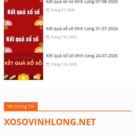
Kết quả xổ số Vĩnh Long 07-08-2026
Tháng 8 7, 2026
Kết quả xổ số Vĩnh Long 31-07-2026
Tháng 7 31, 2026
Kết quả xổ số Vĩnh Long 24-07-2026
Tháng 7 24, 2026
Về Chúng Tôi
XOSOVINHLONG.NET