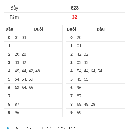
Bảy
628
Tám
32
Đầu
Đuôi
Đuôi
Đầu
0
01, 03
0
20
1
1
01
2
20, 28
2
42, 32
3
33, 32
3
03, 33
4
45, 44, 42, 48
4
54, 44, 64, 54
5
54, 54, 59
5
45, 65
6
68, 64, 65
6
96
7
7
87
8
87
8
68, 48, 28
9
96
9
59