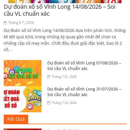
Dự đoán xổ số Vĩnh Long 14/08/2026 – Soi
cầu VL chuẩn xác
Tháng 8 7, 2026
Dự đoán xổ số Vĩnh Long 14/08/2026 dựa trên phân tích, thống
kê kết quả XSVL trong những kỳ quay gần nhất để chọn ra
những cặp số may mắn. Chốt đầu đuôi giải đặc biệt, bao lô 2
số,...
Dự đoán xổ số Vĩnh Long 07/08/2026 –
Soi cầu VL chuẩn xác
Tháng 7 31, 2026
Dự đoán xổ số Vĩnh Long 31/07/2026 –
Soi cầu VL chuẩn xác
Tháng 7 24, 2026
Kết Quả