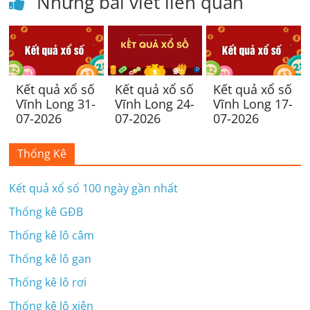
Những bài viết liên quan
Kết quả xổ số
Kết quả xổ số
Kết quả xổ số
Vĩnh Long 31-
Vĩnh Long 24-
Vĩnh Long 17-
07-2026
07-2026
07-2026
Thống Kê
Kết quả xổ số 100 ngày gần nhất
Thống kê GĐB
Thống kê lô câm
Thống kê lô gan
Thống kê lô rơi
Thống kê lô xiên