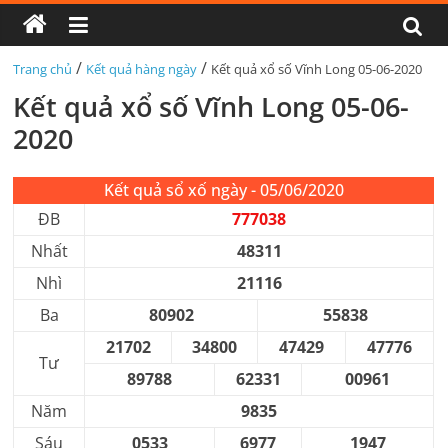
/
/
Trang chủ
Kết quả hàng ngày
Kết quả xổ số Vĩnh Long 05-06-2020
Kết quả xổ số Vĩnh Long 05-06-
2020
Kết quả sổ xố ngày - 05/06/2020
ĐB
777038
Nhất
48311
Nhì
21116
Ba
80902
55838
21702
34800
47429
47776
Tư
89788
62331
00961
Năm
9835
Sáu
0533
6977
1947