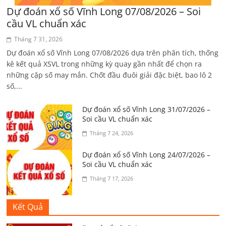
Dự đoán xổ số Vĩnh Long 07/08/2026 – Soi
cầu VL chuẩn xác
Tháng 7 31, 2026
Dự đoán xổ số Vĩnh Long 07/08/2026 dựa trên phân tích, thống
kê kết quả XSVL trong những kỳ quay gần nhất để chọn ra
những cặp số may mắn. Chốt đầu đuôi giải đặc biệt, bao lô 2
số,...
Dự đoán xổ số Vĩnh Long 31/07/2026 –
Soi cầu VL chuẩn xác
Tháng 7 24, 2026
Dự đoán xổ số Vĩnh Long 24/07/2026 –
Soi cầu VL chuẩn xác
Tháng 7 17, 2026
Kết Quả