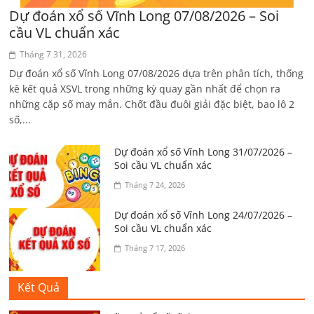
Dự đoán xổ số Vĩnh Long 07/08/2026 – Soi
cầu VL chuẩn xác
Tháng 7 31, 2026
Dự đoán xổ số Vĩnh Long 07/08/2026 dựa trên phân tích, thống
kê kết quả XSVL trong những kỳ quay gần nhất để chọn ra
những cặp số may mắn. Chốt đầu đuôi giải đặc biệt, bao lô 2
số,...
Dự đoán xổ số Vĩnh Long 31/07/2026 –
Soi cầu VL chuẩn xác
Tháng 7 24, 2026
Dự đoán xổ số Vĩnh Long 24/07/2026 –
Soi cầu VL chuẩn xác
Tháng 7 17, 2026
Kết Quả