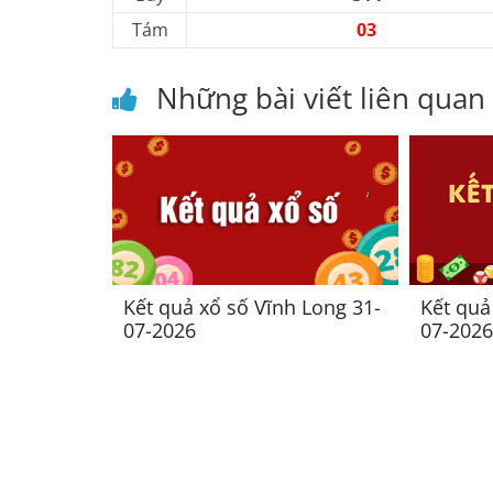
Tám
03
Những bài viết liên quan
Kết quả xổ số Vĩnh Long 31-
Kết quả
07-2026
07-2026