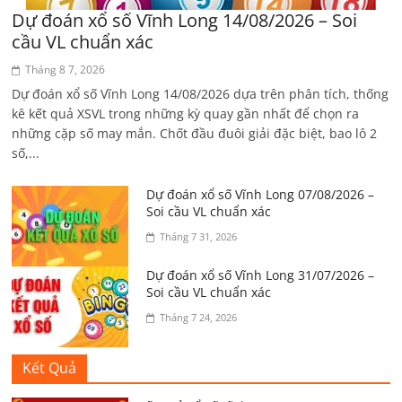
Dự đoán xổ số Vĩnh Long 14/08/2026 – Soi
cầu VL chuẩn xác
Tháng 8 7, 2026
Dự đoán xổ số Vĩnh Long 14/08/2026 dựa trên phân tích, thống
kê kết quả XSVL trong những kỳ quay gần nhất để chọn ra
những cặp số may mắn. Chốt đầu đuôi giải đặc biệt, bao lô 2
số,...
Dự đoán xổ số Vĩnh Long 07/08/2026 –
Soi cầu VL chuẩn xác
Tháng 7 31, 2026
Dự đoán xổ số Vĩnh Long 31/07/2026 –
Soi cầu VL chuẩn xác
Tháng 7 24, 2026
Kết Quả