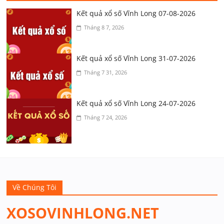
Kết quả xổ số Vĩnh Long 07-08-2026
Tháng 8 7, 2026
Kết quả xổ số Vĩnh Long 31-07-2026
Tháng 7 31, 2026
Kết quả xổ số Vĩnh Long 24-07-2026
Tháng 7 24, 2026
Về Chúng Tôi
XOSOVINHLONG.NET